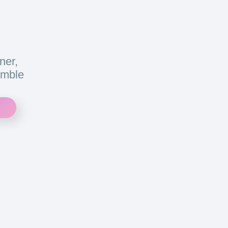
ner,
emble
E